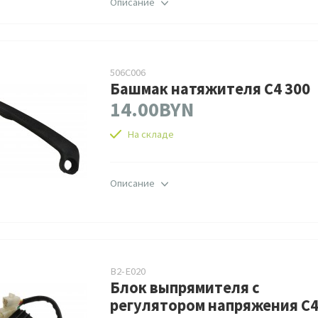
Описание
506C006
Башмак натяжителя C4 300
14.00BYN
На складе
Описание
B2-E020
Блок выпрямителя с
регулятором напряжения C