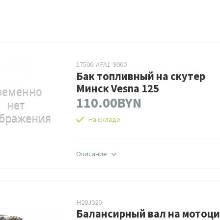
17500-AFA1-9000
Бак топливный на скутер
Минск Vesna 125
110.00BYN
На складе
Описание
H28J020
Балансирный вал на мотоц