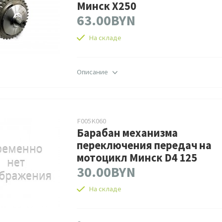
Минск X250
63.00BYN
На складе
Описание
F005K060
Барабан механизма
переключения передач на
мотоцикл Минск D4 125
30.00BYN
На складе